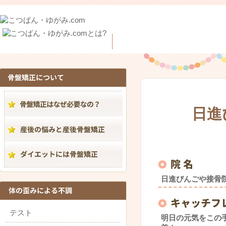
日進
日進びんごや接骨
テスト
明日の元気をこの